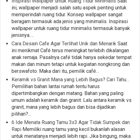
Inspirasi Wallpaper untuk Ruang Tidur Minimalis
Saat
ini, wallpaper menjadi salah satu aspek penting untuk
memperindah ruang tidur. Konsep wallpaper sangat
beragam termasuk ada jenis yang minimalis. Inspirasi
wallpaper untuk ruang tidur minimalis termasuk banyak
jenisnya.…
Cara Desain Cafe Agar Terlihat Unik dan Menarik
Saat
ini menikmat Café terus meningkat terlebih dikalangan
anak remaja. Pasalnya café tidak hanya sekedar tempat
makan dan minum tetapi untuk kegiatan nongkrong dan
berswafoto. Maka dari itu, pemilik café…
Keramik vs Granit Mana yang Lebih Bagus? Cari Tahu…
Pemilihan bahan lantai rumah tentu harus
dipertimbangkan dengan matang. Bahan yang paling
umum adalah keramik dan granit. Lalu antara keramik vs
granit, mana yang lebih bagus dan bisa dijadikan
pilihan?…
6 Ide Menata Ruang Tamu 3x3 Agar Tidak Sumpek dan
Rapi
Memiliki ruang tamu yang kecil bukanlah alasan
untuk menatanya menjadi lebih rapi. Jika bingung, maka