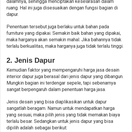
dalamnya, sehingga menciptakan keselarasan dalam
ruang. Hal ini juga disesuaikan dengan fungsi bagian di
dapur.
Penentuan tersebut juga berlaku untuk bahan pada
furniture yang dipakai. Semakin baik bahan yang dipakai,
maka harganya akan semakin mahal. Jika bahannya tidak
terlalu berkualitas, maka harganya juga tidak terlalu tinggi.
2. Jenis Dapur
Kemudian faktor yang mempengaruhi harga jasa desain
interior dapur juga berasal dari jenis dapur yang dibangun.
Mungkin bagian ini terdengar sepele, tapi sebenarnya
sangat berpengaruh dalam penentuan harga jasa.
Jenis desain yang bisa diaplikasikan untuk dapur
sangatlah beragam. Namun untuk mendapatkan harga
yang sesuai, maka pilih jenis yang tidak memakan biaya
terlalu besar. Sedangkan untuk jenis dapur yang bisa
dipilih adalah sebagai berikut: