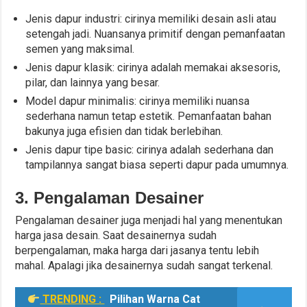
Jenis dapur industri: cirinya memiliki desain asli atau
setengah jadi. Nuansanya primitif dengan pemanfaatan
semen yang maksimal.
Jenis dapur klasik: cirinya adalah memakai aksesoris,
pilar, dan lainnya yang besar.
Model dapur minimalis: cirinya memiliki nuansa
sederhana namun tetap estetik. Pemanfaatan bahan
bakunya juga efisien dan tidak berlebihan.
Jenis dapur tipe basic: cirinya adalah sederhana dan
tampilannya sangat biasa seperti dapur pada umumnya.
3. Pengalaman Desainer
Pengalaman desainer juga menjadi hal yang menentukan
harga jasa desain. Saat desainernya sudah
berpengalaman, maka harga dari jasanya tentu lebih
mahal. Apalagi jika desainernya sudah sangat terkenal.
TRENDING :
Pilihan Warna Cat