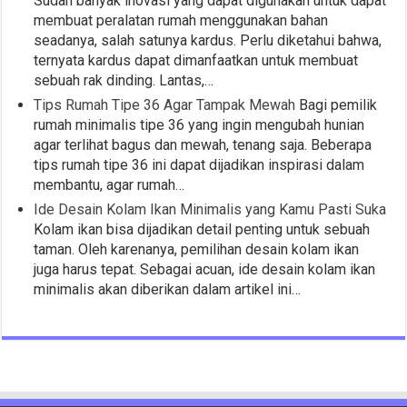
Sudah banyak inovasi yang dapat digunakan untuk dapat
membuat peralatan rumah menggunakan bahan
seadanya, salah satunya kardus. Perlu diketahui bahwa,
ternyata kardus dapat dimanfaatkan untuk membuat
sebuah rak dinding. Lantas,…
Tips Rumah Tipe 36 Agar Tampak Mewah
Bagi pemilik
rumah minimalis tipe 36 yang ingin mengubah hunian
agar terlihat bagus dan mewah, tenang saja. Beberapa
tips rumah tipe 36 ini dapat dijadikan inspirasi dalam
membantu, agar rumah…
Ide Desain Kolam Ikan Minimalis yang Kamu Pasti Suka
Kolam ikan bisa dijadikan detail penting untuk sebuah
taman. Oleh karenanya, pemilihan desain kolam ikan
juga harus tepat. Sebagai acuan, ide desain kolam ikan
minimalis akan diberikan dalam artikel ini…