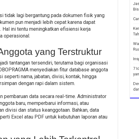
Jas
Bis
si tidak lagi bergantung pada dokumen fisik yang
Car
dokumen pun menjadi lebih cepat karena dapat
 Hal ini tentu meningkatkan efisiensi kerja
Ker
Tah
a operasional.
War
nggota yang Terstruktur
Rua
Ins
adi tantangan tersendiri, terutama bagi organisasi
7 I
 ROBOPRAGMA menyediakan fitur database anggota
ya
i seperti nama, jabatan, divisi, kontak, hingga
tersimpan dengan rapi dalam sistem.
Des
dan
 pembaruan data secara real-time. Administrator
gota baru, memperbarui informasi, atau
divisi dan status keanggotaan. Bahkan, data
perti Excel atau PDF untuk kebutuhan laporan atau