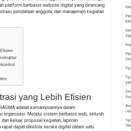
ah platform berbasis website digital yang dirancang
Ide
trasi, pendataan anggota, dan manajemen kegiatan
Pen
Ke
Ide
Se
Ins
Efisien
Per
rstruktur
Des
rkontrol
Ti
Tip
dern
yan
De
trasi yang Lebih Efisien
Si
Awa
PRAGMA adalah kemampuannya dalam
Jas
 organisasi. Melalui sistem berbasis web, seluruh
dan keluar, proposal kegiatan, laporan
Ti
Ter
rapat dapat dikelola secara digital dalam satu