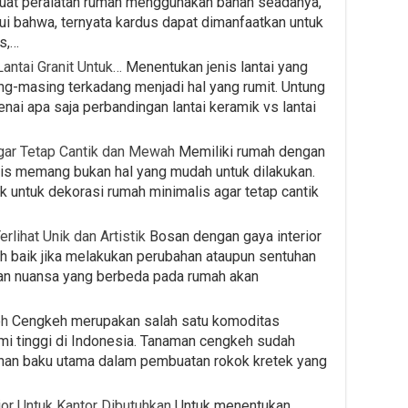
uat peralatan rumah menggunakan bahan seadanya,
hui bahwa, ternyata kardus dapat dimanfaatkan untuk
s,…
antai Granit Untuk…
Menentukan jenis lantai yang
ng-masing terkadang menjadi hal yang rumit. Untung
nai apa saja perbandingan lantai keramik vs lantai
gar Tetap Cantik dan Mewah
Memiliki rumah dengan
is memang bukan hal yang mudah untuk dilakukan.
k untuk dekorasi rumah minimalis agar tetap cantik
lihat Unik dan Artistik
Bosan dengan gaya interior
bih baik jika melakukan perubahan ataupun sentuhan
an nuansa yang berbeda pada rumah akan
eh
Cengkeh merupakan salah satu komoditas
omi tinggi di Indonesia. Tanaman cengkeh sudah
ahan baku utama dalam pembuatan rokok kretek yang
or Untuk Kantor Dibutuhkan
Untuk menentukan