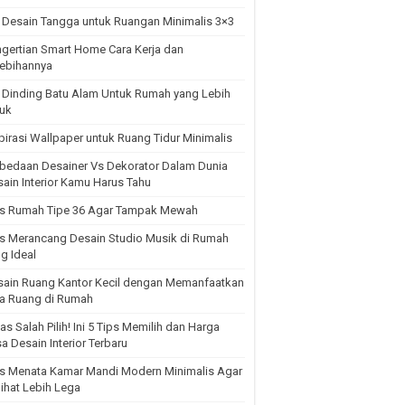
 Desain Tangga untuk Ruangan Minimalis 3×3
gertian Smart Home Cara Kerja dan
lebihannya
 Dinding Batu Alam Untuk Rumah yang Lebih
juk
pirasi Wallpaper untuk Ruang Tidur Minimalis
bedaan Desainer Vs Dekorator Dalam Dunia
ain Interior Kamu Harus Tahu
ps Rumah Tipe 36 Agar Tampak Mewah
s Merancang Desain Studio Musik di Rumah
g Ideal
sain Ruang Kantor Kecil dengan Memanfaatkan
sa Ruang di Rumah
s Salah Pilih! Ini 5 Tips Memilih dan Harga
a Desain Interior Terbaru
ps Menata Kamar Mandi Modern Minimalis Agar
lihat Lebih Lega