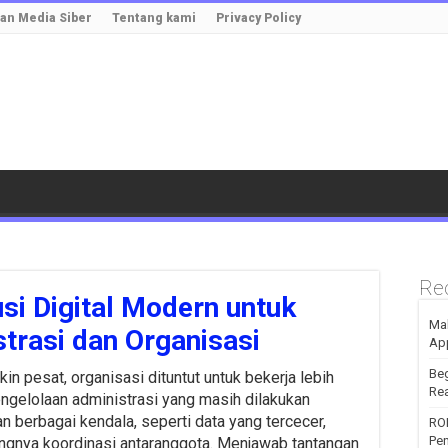
n Media Siber
Tentang kami
Privacy Policy
Re
 Digital Modern untuk
Mak
trasi dan Organisasi
Ap
Beg
in pesat, organisasi dituntut untuk bekerja lebih
Rea
 Pengelolaan administrasi yang masih dilakukan
n berbagai kendala, seperti data yang tercecer,
RO
Pen
rangnya koordinasi antaranggota. Menjawab tantangan