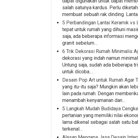
dapat digunakan untuk dapat memb
salah satunya kardus. Perlu diketa
membuat sebuah rak dinding. Lanta
5 Perbandingan Lantai Keramik vs L
tepat untuk rumah yang dihuni masi
saja, ada beberapa informasi menge
granit sebelum…
6 Trik Dekorasi Rumah Minimalis A
dekorasi yang indah namun minimal
Untung saja, sudah ada beberapa tri
untuk dicoba.…
Desain Pop Art untuk Rumah Agar Ter
yang itu-itu saja? Mungkin akan le
lain pada rumah. Dengan memberik
menambah kenyamanan dan…
5 Langkah Mudah Budidaya Cengk
pertanian yang memiliki nilai ekon
lama dikenal sebagai salah satu b
terkenal…
Alasan Mengapa Jasa Desain Interi