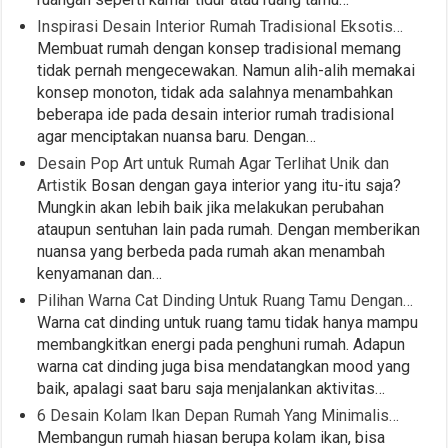
Inspirasi Desain Interior Rumah Tradisional Eksotis…
Membuat rumah dengan konsep tradisional memang
tidak pernah mengecewakan. Namun alih-alih memakai
konsep monoton, tidak ada salahnya menambahkan
beberapa ide pada desain interior rumah tradisional
agar menciptakan nuansa baru. Dengan…
Desain Pop Art untuk Rumah Agar Terlihat Unik dan
Artistik
Bosan dengan gaya interior yang itu-itu saja?
Mungkin akan lebih baik jika melakukan perubahan
ataupun sentuhan lain pada rumah. Dengan memberikan
nuansa yang berbeda pada rumah akan menambah
kenyamanan dan…
Pilihan Warna Cat Dinding Untuk Ruang Tamu Dengan…
Warna cat dinding untuk ruang tamu tidak hanya mampu
membangkitkan energi pada penghuni rumah. Adapun
warna cat dinding juga bisa mendatangkan mood yang
baik, apalagi saat baru saja menjalankan aktivitas…
6 Desain Kolam Ikan Depan Rumah Yang Minimalis…
Membangun rumah hiasan berupa kolam ikan, bisa