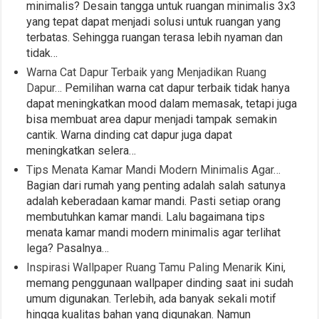
minimalis? Desain tangga untuk ruangan minimalis 3x3
yang tepat dapat menjadi solusi untuk ruangan yang
terbatas. Sehingga ruangan terasa lebih nyaman dan
tidak…
Warna Cat Dapur Terbaik yang Menjadikan Ruang
Dapur…
Pemilihan warna cat dapur terbaik tidak hanya
dapat meningkatkan mood dalam memasak, tetapi juga
bisa membuat area dapur menjadi tampak semakin
cantik. Warna dinding cat dapur juga dapat
meningkatkan selera…
Tips Menata Kamar Mandi Modern Minimalis Agar…
Bagian dari rumah yang penting adalah salah satunya
adalah keberadaan kamar mandi. Pasti setiap orang
membutuhkan kamar mandi. Lalu bagaimana tips
menata kamar mandi modern minimalis agar terlihat
lega? Pasalnya…
Inspirasi Wallpaper Ruang Tamu Paling Menarik
Kini,
memang penggunaan wallpaper dinding saat ini sudah
umum digunakan. Terlebih, ada banyak sekali motif
hingga kualitas bahan yang digunakan. Namun