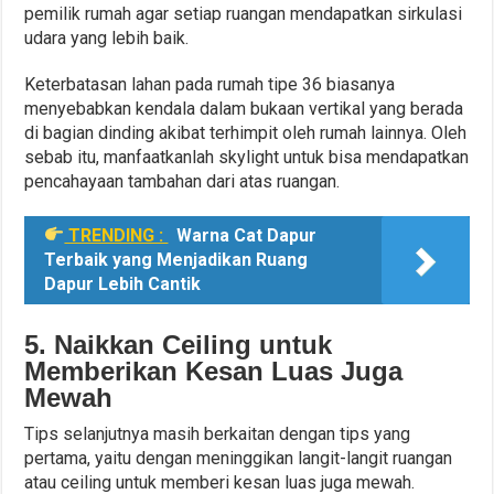
pemilik rumah agar setiap ruangan mendapatkan sirkulasi
udara yang lebih baik.
Keterbatasan lahan pada rumah tipe 36 biasanya
menyebabkan kendala dalam bukaan vertikal yang berada
di bagian dinding akibat terhimpit oleh rumah lainnya. Oleh
sebab itu, manfaatkanlah skylight untuk bisa mendapatkan
pencahayaan tambahan dari atas ruangan.
TRENDING :
Warna Cat Dapur
Terbaik yang Menjadikan Ruang
Dapur Lebih Cantik
5. Naikkan Ceiling untuk
Memberikan Kesan Luas Juga
Mewah
Tips selanjutnya masih berkaitan dengan tips yang
pertama, yaitu dengan meninggikan langit-langit ruangan
atau ceiling untuk memberi kesan luas juga mewah.