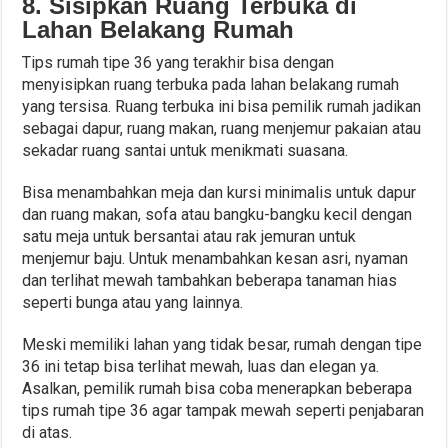
8. Sisipkan Ruang Terbuka di
Lahan Belakang Rumah
Tips rumah tipe 36 yang terakhir bisa dengan
menyisipkan ruang terbuka pada lahan belakang rumah
yang tersisa. Ruang terbuka ini bisa pemilik rumah jadikan
sebagai dapur, ruang makan, ruang menjemur pakaian atau
sekadar ruang santai untuk menikmati suasana.
Bisa menambahkan meja dan kursi minimalis untuk dapur
dan ruang makan, sofa atau bangku-bangku kecil dengan
satu meja untuk bersantai atau rak jemuran untuk
menjemur baju. Untuk menambahkan kesan asri, nyaman
dan terlihat mewah tambahkan beberapa tanaman hias
seperti bunga atau yang lainnya.
Meski memiliki lahan yang tidak besar, rumah dengan tipe
36 ini tetap bisa terlihat mewah, luas dan elegan ya.
Asalkan, pemilik rumah bisa coba menerapkan beberapa
tips rumah tipe 36 agar tampak mewah seperti penjabaran
di atas.