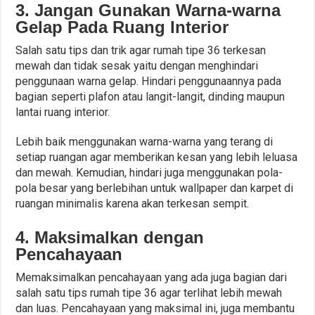
3. Jangan Gunakan Warna-warna
Gelap Pada Ruang Interior
Salah satu tips dan trik agar rumah tipe 36 terkesan
mewah dan tidak sesak yaitu dengan menghindari
penggunaan warna gelap. Hindari penggunaannya pada
bagian seperti plafon atau langit-langit, dinding maupun
lantai ruang interior.
Lebih baik menggunakan warna-warna yang terang di
setiap ruangan agar memberikan kesan yang lebih leluasa
dan mewah. Kemudian, hindari juga menggunakan pola-
pola besar yang berlebihan untuk wallpaper dan karpet di
ruangan minimalis karena akan terkesan sempit.
4. Maksimalkan dengan
Pencahayaan
Memaksimalkan pencahayaan yang ada juga bagian dari
salah satu tips rumah tipe 36 agar terlihat lebih mewah
dan luas. Pencahayaan yang maksimal ini, juga membantu